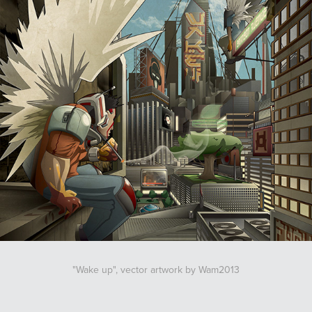
"Wake up", vector artwork by Wam2013