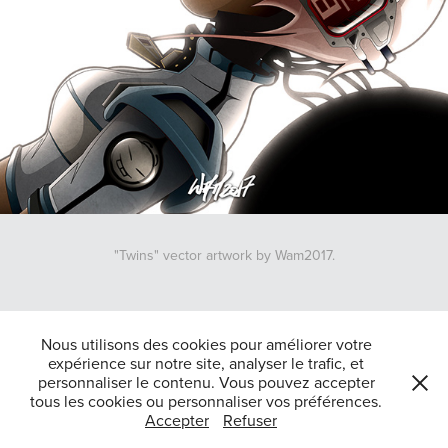
"Twins" vector artwork by Wam2017.
↑
Back to Top
Nous utilisons des cookies pour améliorer votre
expérience sur notre site, analyser le trafic, et
personnaliser le contenu. Vous pouvez accepter
tous les cookies ou personnaliser vos préférences.
Tous droits reserves Jean-Raphaël Belajew 2025-Powered by
Adobe
Accepter
Refuser
Portfolio