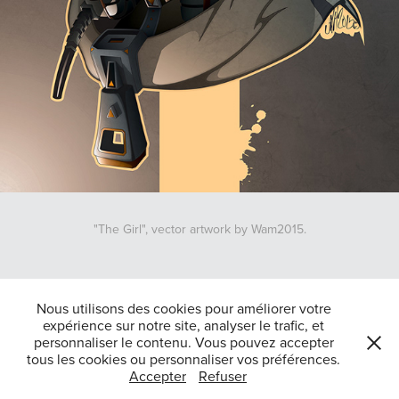
"The Girl", vector artwork by Wam2015.
↑
Back to Top
Nous utilisons des cookies pour améliorer votre
expérience sur notre site, analyser le trafic, et
personnaliser le contenu. Vous pouvez accepter
tous les cookies ou personnaliser vos préférences.
Tous droits reserves Jean-Raphaël Belajew 2025-Powered by
Adobe
Accepter
Refuser
Portfolio