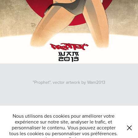
"Prophet", vector artwork by Wam2013
↑
Back to Top
Nous utilisons des cookies pour améliorer votre
expérience sur notre site, analyser le trafic, et
personnaliser le contenu. Vous pouvez accepter
tous les cookies ou personnaliser vos préférences.
Tous droits reserves Jean-Raphaël Belajew 2025-Powered by
Adobe