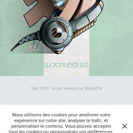
"Girl 2014" vector artwork by Wam2014
↑
Back to Top
Nous utilisons des cookies pour améliorer votre
expérience sur notre site, analyser le trafic, et
personnaliser le contenu. Vous pouvez accepter
tous les cookies ou personnaliser vos préférences.
Tous droits reserves Jean-Raphaël Belajew 2025-Powered by
Adobe