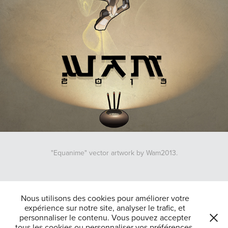
"Equanime" vector artwork by Wam2013.
↑
Back to Top
Nous utilisons des cookies pour améliorer votre
expérience sur notre site, analyser le trafic, et
personnaliser le contenu. Vous pouvez accepter
tous les cookies ou personnaliser vos préférences.
Tous droits reserves Jean-Raphaël Belajew 2025-Powered by
Adobe