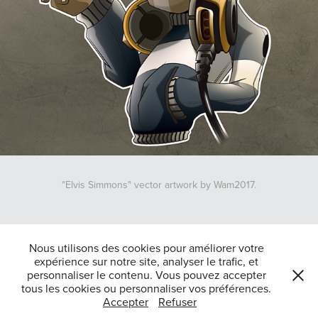
"Elvis Simmons" vector artwork by Wam2017.
↑
Back to Top
Nous utilisons des cookies pour améliorer votre
expérience sur notre site, analyser le trafic, et
personnaliser le contenu. Vous pouvez accepter
tous les cookies ou personnaliser vos préférences.
Tous droits reserves Jean-Raphaël Belajew 2025-Powered by
Adobe
Accepter
Refuser
Portfolio