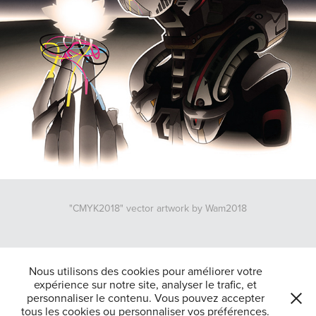
"CMYK2018" vector artwork by Wam2018
↑
Back to Top
Nous utilisons des cookies pour améliorer votre
expérience sur notre site, analyser le trafic, et
personnaliser le contenu. Vous pouvez accepter
tous les cookies ou personnaliser vos préférences.
Tous droits reserves Jean-Raphaël Belajew 2025-Powered by
Adobe